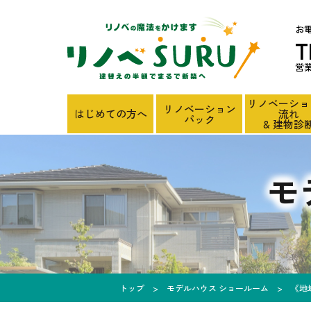
お
T
営業
リノベーショ
リノベーション
はじめての方へ
流れ
パック
& 建物診
モ
トップ
モデルハウス ショールーム
《地