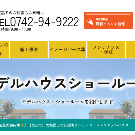
電話でのご相談もお気軽に
0742-94-9222
EL
期間限定
最新イベント情報
時間/9:00～17:00
ンの
メンテナンス
施工事例
イメージパース集
・保証
断
デルハウス
ショール
モデルハウス・ショールームを紹介します
域最大級67坪
》【築37年】大和郡山市若槻町フルリノベーションモデルハウス