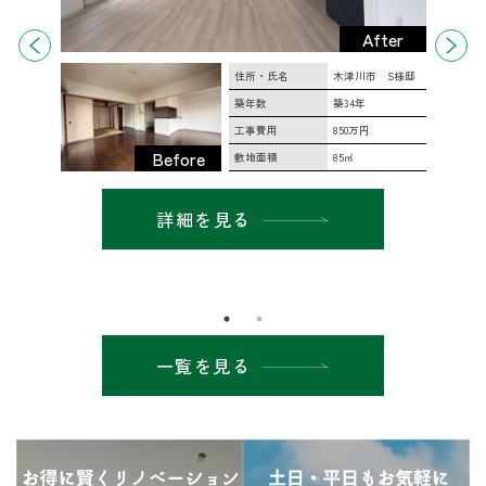
After
様
住所・氏名
木津川市 S様邸
築年数
築34年
工事費用
850万円
Before
敷地面積
85㎡
詳細を見る
一覧を見る