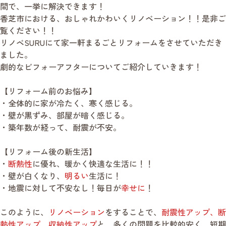
間で、一挙に解決できます！
香芝市における、おしゃれかわいくリノベーション！！是非ご
覧ください！！
リノベSURUにて家一軒まるごとリフォームをさせていただき
ました。
劇的なビフォーアフターについてご紹介していきます！
【リフォーム前のお悩み】
・全体的に家が冷たく、寒く感じる。
・壁が黒ずみ、部屋が暗く感じる。
・築年数が経って、耐震が不安。
【リフォーム後の新生活】
・
断熱性
に優れ、暖かく快適な生活に！！
・壁が白くなり、
明る
い
生活に！
・地震に対して不安なし！毎日が
幸せに
！
このように、
リノベーション
をすることで、
耐震性アップ、断
熱性アップ、収納性アップ
と、多くの問題を比較的安く、短期