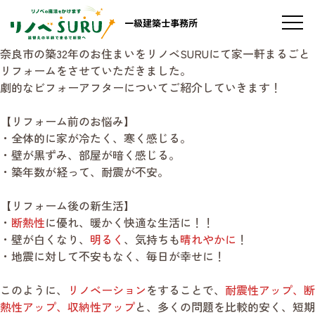
一級建築士事務所
奈良市の築32年のお住まいをリノベSURUにて家一軒まるごと
リフォームをさせていただきました。
劇的なビフォーアフターについてご紹介していきます！
【リフォーム前のお悩み】
・全体的に家が冷たく、寒く感じる。
・壁が黒ずみ、部屋が暗く感じる。
・築年数が経って、耐震が不安。
【リフォーム後の新生活】
・
断熱性
に優れ、暖かく快適な生活に！！
・壁が白くなり、
明るく
、気持ちも
晴れやかに
！
・地震に対して不安もなく、毎日が幸せに！
このように、
リノベーション
をすることで、
耐震性アップ、断
熱性アップ、収納性アップ
と、多くの問題を比較的安く、短期